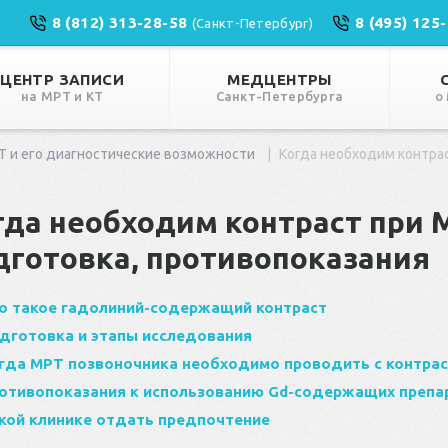
8 (812) 313-28-58
8 (495) 125
(Санкт-Петербург)
ЦЕНТР ЗАПИСИ
МЕДЦЕНТРЫ
на МРТ и КТ
Санкт-Петербурга
о
Т и его диагностические возможности
Когда необходим контра
гда необходим контраст при 
дготовка, противопоказания
о такое гадолиний-содержащий контраст
дготовка и этапы исследования
гда МРТ позвоночника необходимо проводить с контра
отивопоказания к использованию Gd-содержащих препа
кой клинике отдать предпочтение