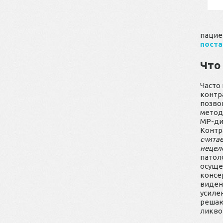
пацие
поста
Что
Часто
контр
позво
метод
МР-ди
Контр
счита
нецел
патол
осуще
консе
виден
усиле
решаю
ликво