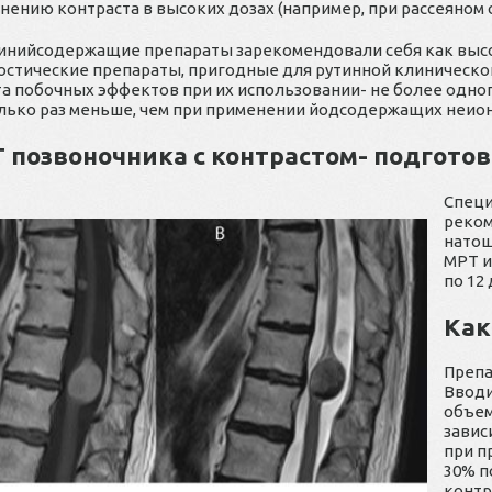
нению контраста в высоких дозах (например, при рассеяном 
инийсодержащие препараты зарекомендовали себя как вы
остические препараты, пригодные для рутинной клиническо
та побочных эффектов при их использовании- не более одного
лько раз меньше, чем при применении йодсодержащих неио
 позвоночника с контрастом- подгото
Специ
реком
натощ
МРТ и
по 12
Как
Препа
Вводи
объем
завис
при п
30% п
контр