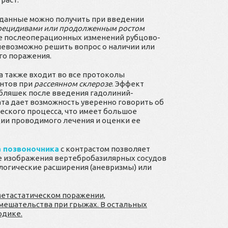
данные можно получить при введении
рецидивами или продолженным ростом
оне послеоперационных изменений рубцово-
невозможно решить вопрос о наличии или
го поражения.
 также входит во все протоколы
ентов при
рассеянном склерозе
. Эффект
бляшек после введения гадолиний-
та дает возможность уверенно говорить об
еского процесса, что имеет большое
ии проводимого лечения и оценки ее
 позвоночника
с контрастом позволяет
е изображения вертебробазилярных сосудов
тологические расширения (аневризмы) или
метастатическом поражении,
мешательства при грыжах. В остальных
одике.