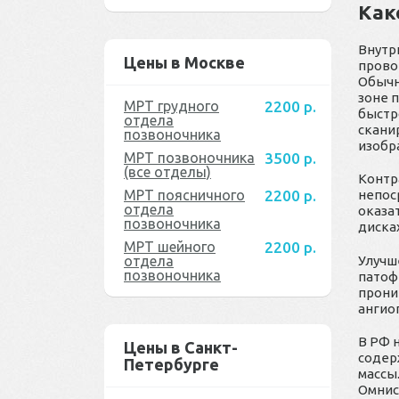
Как
Внутр
Цены в Москве
прово
Обычн
зоне 
МРТ грудного
2200 р.
быстр
отдела
скани
позвоночника
изобр
МРТ позвоночника
3500 р.
(все отделы)
Контр
непос
МРТ поясничного
2200 р.
отдела
оказа
позвоночника
диска
МРТ шейного
2200 р.
Улучш
отдела
позвоночника
патоф
прони
ангио
В РФ 
Цены в Санкт-
содер
Петербурге
массы
Омнис