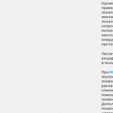
Однак
прави
локал
именн
локал
сопро
полно
накоп
эпиду
проти
После
рецид
в пол
При
М
внутр
позво
раков
спинн
помощ
позво
Допо
позво
новоо