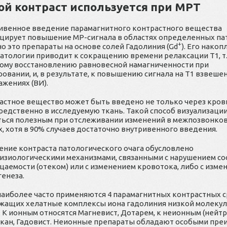
ой контраст используется при МРТ
ивенное введение парамагнитного контрастного вещества
цирует повышение МР-сигнала в областях определенных па
+
о это препараты на основе солей Гадолиния (Gd
). Его накоп
патологии приводит к сокращению времени релаксации Т1, т.
ому восстановлению равновесной намагниченности при
ровании, и, в результате, к повышению сигнала на Т1 взвеше
ажениях (ВИ).
астное вещество может быть введено не только через кровь
редственно в исследуемую ткань. Такой способ визуализаци
ться полезным при отслеживании изменений в межпозвонко
х, хотя в 90% случаев достаточно внутривенного введения.
ение контраста патологического очага обусловлено
изиологическими механизмами, связанными с нарушением со
цаемости (отеком) или с изменением кровотока, либо с изме
генеза.
наиболее часто применяются 4 парамагнитных контрастных с
жащих хелатные комплексы иона гадолиния низкой молеку
. К ионным относятся Магневист, Дотарем, к неионным (нейт
кан, Гадовист. Неионные препараты обладают особыми преи