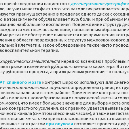
о при обследовании пациентов с
дегенеративно-дистрофи
ло, не учитывается факт того, что патология развивается 
изуется преимущественно в пределах одного диска с сосед
о в этом сигменте обуславливает 95% боли, и при обычном 
изацию наибольшего воспаления. Повреждение структур диск
вождается местным воспалением, повышенным образованием
й мере такое обострение выявляется при применении контра
ления в области поврежденных структур межпозвонкового д
ральной клетчатки. Такое обследование также часто прово
вовоспалительной терапии.
 хирургических вмешательств
нередко возникают проблемы 
ива грыжи и изменений рубцово-спаечного характера. В эти
ьзу рубцового процесса, а при «краевом» усилении – в польз
РТ спинного мозга
контраст широко используют для диагн
и- и внеспинномозговых опухолей
, определения границ и стр
ночном канале или в этом районе. Применение контраста по
ый компонент новообразования от опухолевой кисты и сопу
ом мозге), что имеет большое значение для выбора места оп
ью контрастного усиления, как правило, удается выявить р
ночного канала (симптом «песочных часов»), а также метаст
лнительные
метастазы
при использовании контраста выявляю
ночника с контрастом
при опухоли
позволяет провести диф.
бразованиями
, так как они практически не накапливают конт