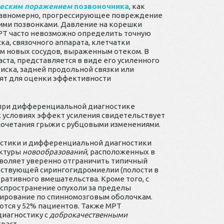
ческим поражением
позвоночника
, как
неравномерно, прогрессирующее повреждение
ними позвонками. Давление на корешки
МРТ часто невозможно определить точную
а, связочного аппарата, клетчатки
 новых сосудов, выраженным отеком. В
ста, представляется в виде его усиленного
иска, задней продольной связки или
дят для оценки эффективности
при дифференциальной диагностике
х условиях эффект усиления свидетельствует
у сочетания грыжи с рубцовыми изменениями.
остики и дифференциальной диагностики
уктуры
новообразований
, расположенных в
зволяет уверенно отграничить типичный
тствующей сирингогидромиелии (полости в
еративного вмешательства. Кроме того, с
аспространение опухоли за пределы
азирование по спинномозговым оболочкам.
тся у 52% пациентов. Также МРТ
диагностику с
доброкачественными
раст.