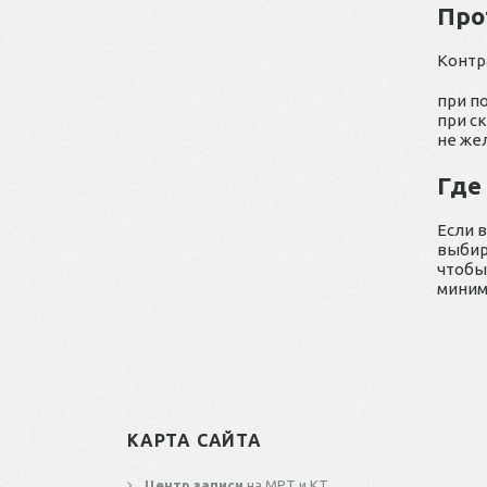
Про
Контр
при п
при с
не же
Где
Если 
выбир
чтобы
миним
КАРТА САЙТА
Центр записи
на МРТ и КТ