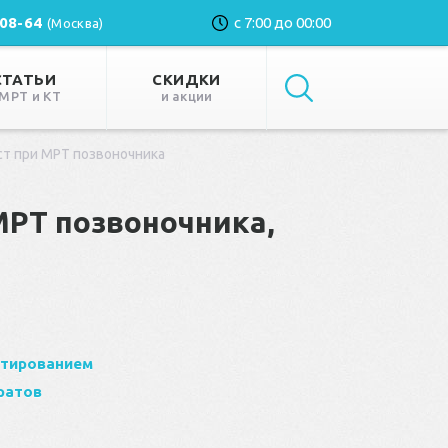
-08-64
с 7:00 до 00:00
(Москва)
СТАТЬИ
СКИДКИ
 МРТ и КТ
и акции
ст при МРТ позвоночника
МРТ позвоночника,
стированием
ратов