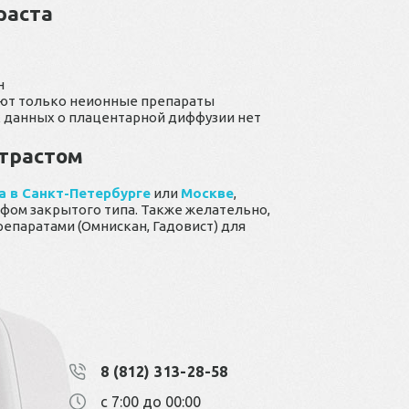
раста
н
яют только неионные препараты
х данных о плацентарной диффузии нет
нтрастом
 в Санкт-Петербурге
или
Москве
,
афом закрытого типа. Также желательно,
епаратами (Омнискан, Гадовист) для
8 (812) 313-28-58
с 7:00 до 00:00