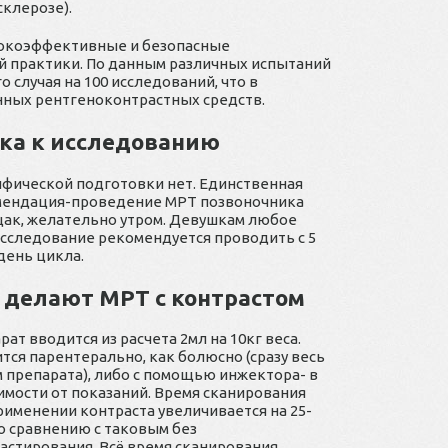
склерозе).
сокоэффективные и безопасные
й практики. По данным различных испытаний
 случая на 100 исследований, что в
нных рентгеноконтрастных средств.
вка к исследованию
фической подготовки нет. Единственная
ендация-проведение МРТ позвоночника
ак, желательно утром. Девушкам любое
сследование рекомендуется проводить с 5
 день цикла.
 делают МРТ с контрастом
рат вводится из расчета 2мл на 10кг веса.
тся парентерально, как болюсно (сразу весь
 препарата), либо с помощью инжектора- в
имости от показаний. Время сканирования
рименении контраста увеличивается на 25-
о сравнению с таковым без
астирования. Всё время сканирования