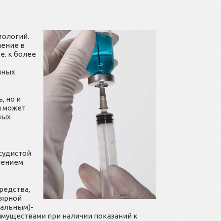
тологий.
ление в
е. к более
нных
, но и
и может
вых
судистой
нением
редства,
лярной
ральным)-
муществами при наличии показаний к