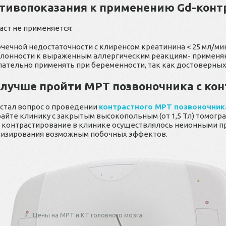
тивопоказания к применению
Gd-конт
аст не применяется:
очечной недостаточности с клиренсом креатинина < 25 мл/ми
клонности к выраженным аллергическим реакциям- примен
лательно применять при беременности, так как достоверны
 лучше пройти МРТ позвоночника с ко
встал вопрос о проведении
контрастного МРТ позвоночника
айте клинику с закрытым высокопольным (от 1,5 Тл) томогр
 контрастирование в клинике осуществлялось неионными пр
изирования возможным побочных эффектов.
Цены на МРТ и КТ головного мозга