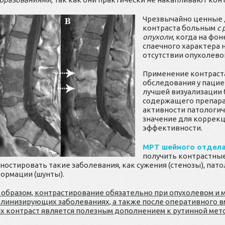
Чрезвычайно ценные 
контраста больным
с 
опухоли
, когда на ф
спаечного характера 
отсутствии опухолево
Применение контраста
обследования у паци
лучшей визуализации 
содержащего препара
активности патологич
значение для коррекц
эффективности.
МРТ шейного отдела
получить контрастны
гностировать такие заболевания, как сужения (стенозы), па
ормации (шунты).
 образом, контрастирование обязательно при опухолевом и 
линизирующих заболеваниях, а также после оперативного в
ях контраст является полезным дополнением к рутинной мет