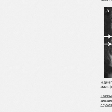
и диа
мальф
Таким
демие
случа