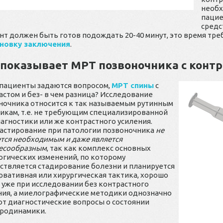
необх
пацие
средс
нт должен быть готов подождать 20-40 минут, это время тре
новку заключения
.
 показывает МРТ позвоночника с конт
 пациенты задаются вопросом,
МРТ спины
с
астом и без- в чем разница? Исследование
ночника относится к так называемым рутинным
икам, т.е. не требующим специализированной
агностики или же контрастного усиления.
астирование при патологии позвоночника
не
ется необходимым и даже является
есообразным
, так как комплекс основных
огических изменений, по которому
ствляется стадирование болезни и планируется
рвативная или хирургическая тактика, хорошо
 уже при исследовании без контрастного
ния, а миелографические методики однозначно
т диагностические вопросы о состоянии
родинамики.