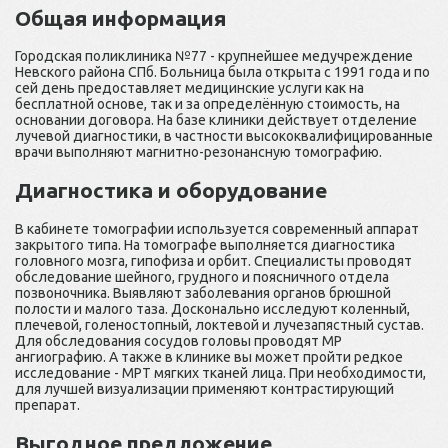
Общая информация
Городская поликлиника №77 - крупнейшее медучреждение
Невского района СПб. Больница была открыта с 1991 года и по
сей день предоставляет медицинские услуги как на
бесплатной основе, так и за определённую стоимость, на
основании договора. На базе клиники действует отделение
лучевой диагностики, в частности высококвалифицированные
врачи выполняют магнитно-резонансную томографию.
Диагностика и оборудование
В кабинете томографии используется современный аппарат
закрытого типа. На томографе выполняется диагностика
головного мозга, гипофиза и орбит. Специалисты проводят
обследование шейного, грудного и поясничного отдела
позвоночника. Выявляют заболевания органов брюшной
полости и малого таза. Досконально исследуют коленный,
плечевой, голеностопный, локтевой и лучезапястный сустав.
Для обследования сосудов головы проводят МР
ангиографию. А также в клинике вы может пройти редкое
исследование - МРТ мягких тканей лица. При необходимости,
для лучшей визуализации применяют контрастирующий
препарат.
Выгодное предложение