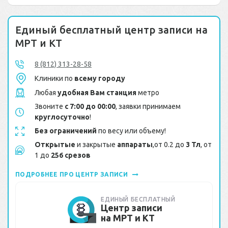
Единый бесплатный центр записи на
МРТ и КТ
8 (812) 313-28-58
Клиники по
всему городу
Любая
удобная Вам станция
метро
Звоните
с 7:00 до 00:00
, заявки принимаем
круглосуточно
!
Без ограничений
по весу или объему!
Открытые
и закрытые
аппараты
,от 0.2 до
3 Тл
, от
1 до
256 срезов
ПОДРОБНЕЕ ПРО ЦЕНТР ЗАПИСИ
ЕДИНЫЙ БЕСПЛАТНЫЙ
Центр записи
на МРТ и КТ