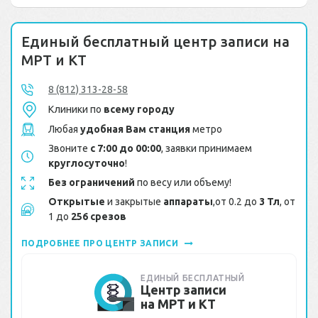
Единый бесплатный центр записи на
МРТ и КТ
8 (812) 313-28-58
Клиники по
всему городу
Любая
удобная Вам станция
метро
Звоните
с 7:00 до 00:00
, заявки принимаем
круглосуточно
!
Без ограничений
по весу или объему!
Открытые
и закрытые
аппараты
,от 0.2 до
3 Тл
, от
1 до
256 срезов
ПОДРОБНЕЕ ПРО ЦЕНТР ЗАПИСИ
ЕДИНЫЙ БЕСПЛАТНЫЙ
Центр записи
на МРТ и КТ