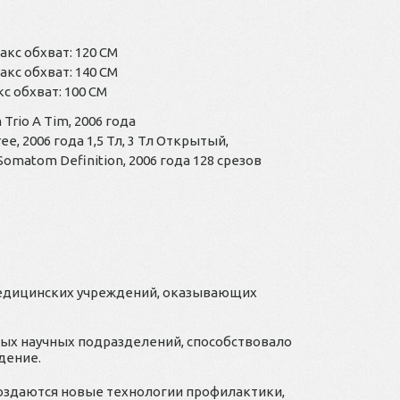
Макс обхват: 120 СМ
Макс обхват: 140 СМ
кс обхват: 100 СМ
rio A Tim, 2006 года
e, 2006 года 1,5 Тл, 3 Тл Открытый,
omatom Definition, 2006 года 128 срезов
 медицинских учреждений, оказывающих
вых научных подразделений, способствовало
дение.
Создаются новые технологии профилактики,