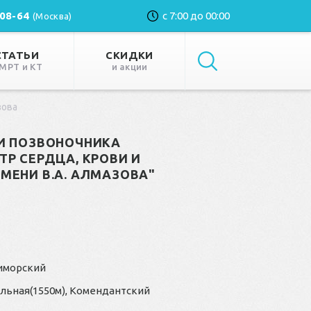
-08-64
с 7:00 до 00:00
(Москва)
СТАТЬИ
СКИДКИ
 МРТ и КТ
и акции
зова
И ПОЗВОНОЧНИКА
Р СЕРДЦА, КРОВИ И
МЕНИ В.А. АЛМАЗОВА"
Приморский
ельная(1550м), Комендантский