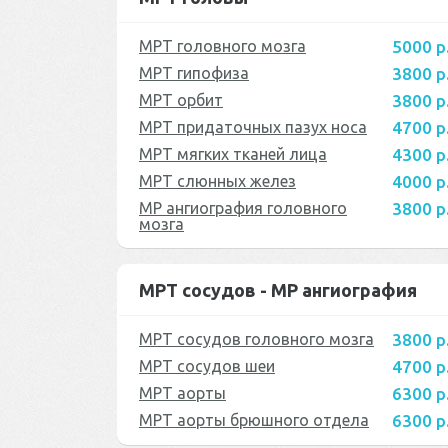
МРТ головного мозга
5000 р
МРТ гипофиза
3800 р
МРТ орбит
3800 р
МРТ придаточных пазух носа
4700 р
МРТ мягких тканей лица
4300 р
МРТ слюнных желез
4000 р
МР ангиография головного
3800 р
мозга
МРТ сосудов - МР ангиография
МРТ сосудов головного мозга
3800 р
МРТ сосудов шеи
4700 р
МРТ аорты
6300 р
МРТ аорты брюшного отдела
6300 р