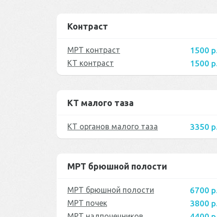
Контраст
МРТ контраст
1500 р
КТ контраст
1500 р
КТ малого таза
КТ органов малого таза
3350 р
МРТ брюшной полости
МРТ брюшной полости
6700 р
МРТ почек
3800 р
МРТ надпочечников
4400 р