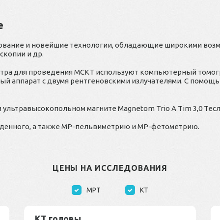
е
дование и новейшие технологии, обладающие широкими воз
скопии и др.
ра для проведения МСКТ используют компьютерный томогра
ный аппарат с двумя рентгеновскими излучателями. С помощ
ультравысокопольном магните Magnetom Trio A Tim 3,0 Тесла
дённого, а также МР-пельвиметрию и МР-фетометрию.
ЦЕНЫ НА ИССЛЕДОВАНИЯ
МРТ
КТ
КТ головы