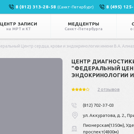
8 (812) 313-28-58
8 (495) 125
(Санкт-Петербург)
ЦЕНТР ЗАПИСИ
МЕДЦЕНТРЫ
на МРТ и КТ
Санкт-Петербурга
о
ральный Центр сердца, крови и эндокринологии имени В.А. Алма
ЦЕНТР ДИАГНОСТИК
"ФЕДЕРАЛЬНЫЙ ЦЕНТ
ЭНДОКРИНОЛОГИИ И
2 отзывов
(812) 702-37-03
ул. Аккуратова, д. 2., 
Пионерская(1350м), Уд
проспект(4800м)