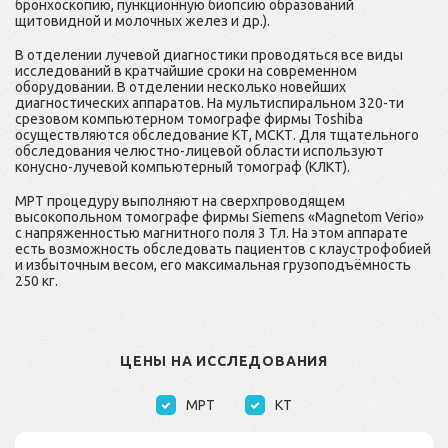
бронхоскопию, пункционную биопсию образований
щитовидной и молочных желез и др.).
В отделении лучевой диагностики проводяться все виды
исследований в кратчайшие сроки на современном
оборудовании. В отделении несколько новейших
диагностических аппаратов. На мультиспиральном 320-ти
срезовом компьютерном томографе фирмы Toshiba
осуществляются обследование КТ, МСКТ. Для тщательного
обследования челюстно-лицевой области используют
конусно-лучевой компьютерный томограф (КЛКТ).
МРТ процедуру выполняют на сверхпроводящем
высокопольном томографе фирмы Siemens «Magnetom Verio»
с напряженностью магнитного поля 3 Тл. На этом аппарате
есть возможность обследовать пациентов с клаустрофобией
и избыточным весом, его максимальная грузоподъёмность
250 кг.
ЦЕНЫ НА ИССЛЕДОВАНИЯ
МРТ
КТ