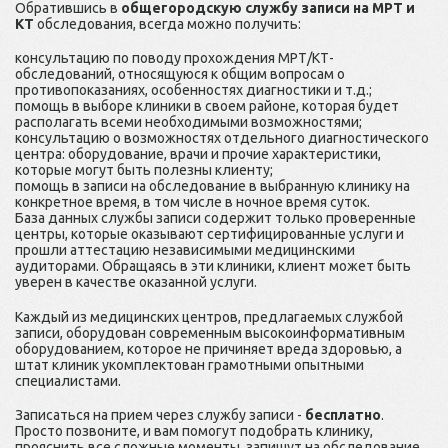
Обратившись в
общегородскую службу записи на МРТ и
КТ
обследования, всегда можно получить:
консультацию по поводу прохождения МРТ/КТ-
обследований, относящуюся к общим вопросам о
противопоказаниях, особенностях диагностики и т.д.;
помощь в выборе клиники в своем районе, которая будет
располагать всеми необходимыми возможностями;
консультацию о возможностях отдельного диагностического
центра: оборудование, врачи и прочие характеристики,
которые могут быть полезны клиенту;
помощь в записи на обследование в выбранную клинику на
конкретное время, в том числе в ночное время суток.
База данных службы записи содержит только проверенные
центры, которые оказывают сертифицированные услуги и
прошли аттестацию независимыми медицинскими
аудиторами. Обращаясь в эти клиники, клиент может быть
уверен в качестве оказанной услуги.
Каждый из медицинских центров, предлагаемых службой
записи, оборудован современным высокоинформативным
оборудованием, которое не причиняет вреда здоровью, а
штат клиник укомплектован грамотными опытными
специалистами.
Записаться на прием через службу записи -
бесплатно
.
Просто позвоните, и вам помогут подобрать клинику,
прояснить все сложные моменты, запишут на обследование.