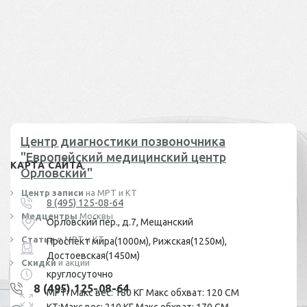
Центр диагностики позвоночника
"Европейский медицинский центр
КАРТА САЙТА
Орловский"
Центр записи
на МРТ и КТ
8 (495) 125-08-64
Медцентры
Москвы
Орловский пер., д.7, Мещанский
Статьи
о МРТ и КТ
Проспект мира(1000м), Рижская(1250м),
Достоевская(1450м)
Скидки
и акции
круглосуточно
8 (495) 125-08-64
МРТ: Макс вес: 180 КГ Макс обхват: 120 СМ
КТ:Макс вес: 210 КГ Макс обхват: 170 СМ