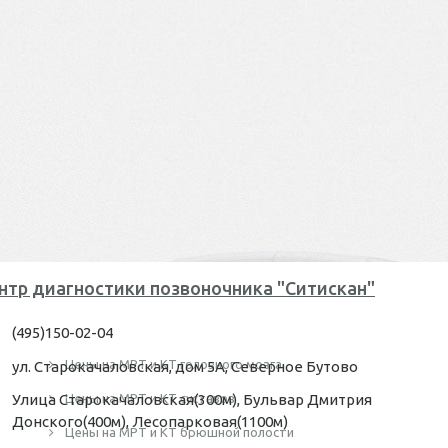
нтр диагностики позвоночника "Ситискан"
(495)150-02-04
Цены на МРТ и КТ головного мозга
ул. Старокачаловская, дом 5А, Северное Бутово
Улица Старокачаловская(300м), Бульвар Дмитрия
Цены на МРТ и КТ суставов
Донского(400м), Лесопарковая(1100м)
Цены на МРТ и КТ брюшной полости