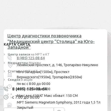
Центр диагностики позвоночника
"Медицинский центр "Столица" на Юго-
КАРТА САЙТА
Западной"
Центр записи
на МРТ и КТ
8 (495) 125-08-64
Медцентры
Москвы
Ленинский проспект, д. 146, Тропарёво-Никулино
Статьи
о МРТ и КТ
Юго-западная(1500м), Проспект
Вернадского(1950м), Тропарёво(2850м)
Скидки
и акции
пн-вс с 8:00 до 00:00
8 (495) 125-08-64
пн-вс с 00:00 до 8:00
Макс вес: 110 КГ Макс обхват: 150 СМ
с 7:00 до 00:00
МРТ Siemens Magnetom Symphony, 2012 года 1,5 Тл
Закрытый