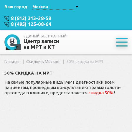
Ваш город:
Москва
8 (812) 313-28-58
8 (495) 125-08-64
ЕДИНЫЙ БЕСПЛАТНЫЙ
Центр записи
на МРТ и КТ
Главная
Скидки в Москве
50% скидка на МРТ
50% СКИДКА НА МРТ
На самые популярные виды МРТ диагностики всем
пациентам, прошедшим консультацию травматолога-
ортопеда в клинике, предоставляется
скидка 50%
!