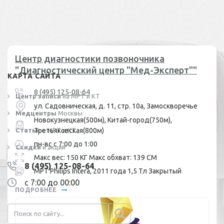
Центр диагностики позвоночника
"Диагностический центр "Мед-Эксперт""
КАРТА САЙТА
8 (495) 125-08-64
Центр записи
на МРТ и КТ
ул. Садовническая, д. 11, стр. 10а, Замоскворечье
Медцентры
Москвы
Новокузнецкая(500м), Китай-город(750м),
Статьи
Третьяковская(800м)
о МРТ и КТ
пн-вс с 7:00 до 1:00
Скидки
и акции
Макс вес: 150 КГ Макс обхват: 139 СМ
8 (495) 125-08-64
МРТ Philips Intera, 2011 года 1,5 Тл Закрытый
с 7:00 до 00:00
ПОДРОБНЕЕ