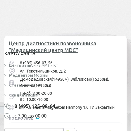
Центр диагностики позвоночника
"Медицинский центр MDC"
КАРТА САЙТА
8 (985) 456-07-56
Центр записи
на МРТ и КТ
ул. Текстильщиков, д. 2
Медцентры
Москвы
Домодедовская(14950м), Зябликово(15250м),
Статьи
Аннино(19150м)
о МРТ и КТ
Пн-сб: 8.00-20.00
Скидки
и акции
Вс: 10.00-16.00
8 (495) 125-08-64
МРТ Siemens Magnetom Harmony 1,0 Тл Закрытый
с 7:00 до 00:00
ПОДРОБНЕЕ