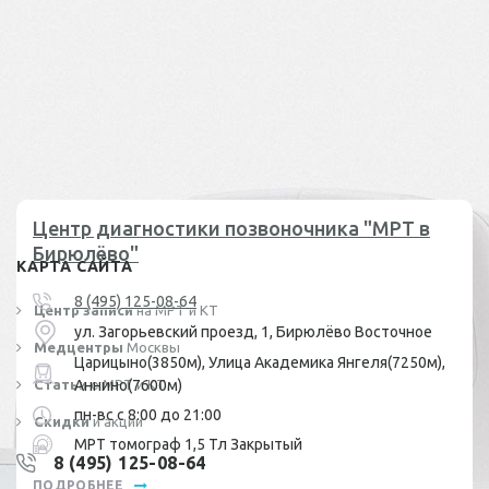
Центр диагностики позвоночника "МРТ в
Бирюлёво"
КАРТА САЙТА
8 (495) 125-08-64
Центр записи
на МРТ и КТ
ул. Загорьевский проезд, 1, Бирюлёво Восточное
Медцентры
Москвы
Царицыно(3850м), Улица Академика Янгеля(7250м),
Статьи
Аннино(7600м)
о МРТ и КТ
пн-вс с 8:00 до 21:00
Скидки
и акции
МРТ томограф 1,5 Тл Закрытый
8 (495) 125-08-64
ПОДРОБНЕЕ