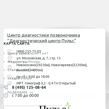
Центр диагностики позвоночника
"Диагностический центр Пульс"
КАРТА САЙТА
(496) 255-73-03
Центр записи
на МРТ и КТ
ул. Московская, д. 7, стр. 15
Медцентры
Москвы
Новокосино(29250м), Новогиреево(32300м),
Статьи
Выхино(34000м)
о МРТ и КТ
пн-сб с 9:00 до 18:00
Скидки
и акции
МРТ томограф 0,2 - 0,4 Тл Открытый
8 (495) 125-08-64
ПОДРОБНЕЕ
с 7:00 до 00:00