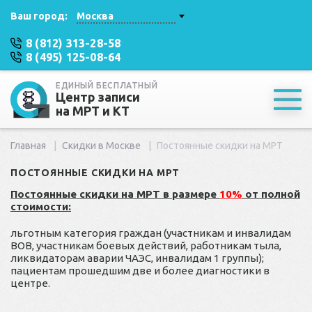
Ваш город:
Москва
8 (812) 313-28-58
8 (495) 125-08-64
ЕДИНЫЙ БЕСПЛАТНЫЙ
Центр записи
на МРТ и КТ
Главная
Скидки в Москве
Постоянные скидки на МРТ
ПОСТОЯННЫЕ СКИДКИ НА МРТ
Постоянные скидки на МРТ в размере
10%
от полной
стоимости:
льготным категория граждан (участникам и инвалидам
ВОВ, участникам боевых действий, работникам тыла,
ликвидаторам аварии ЧАЭС, инвалидам 1 группы);
пациентам прошедшим две и более диагностики в
центре.