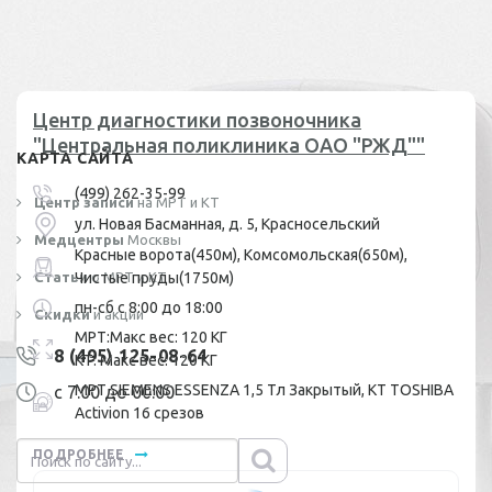
Центр диагностики позвоночника
"Центральная поликлиника ОАО "РЖД""
КАРТА САЙТА
(499) 262-35-99
Центр записи
на МРТ и КТ
ул. Новая Басманная, д. 5, Красносельский
Медцентры
Москвы
Красные ворота(450м), Комсомольская(650м),
Статьи
Чистые пруды(1750м)
о МРТ и КТ
пн-сб с 8:00 до 18:00
Скидки
и акции
МРТ:Макс вес: 120 КГ
8 (495) 125-08-64
КТ: Макс вес: 120 КГ
МРТ SIEMENS ESSENZA 1,5 Тл Закрытый, КТ TOSHIBA
с 7:00 до 00:00
Activion 16 срезов
ПОДРОБНЕЕ