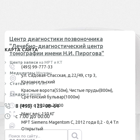
Центр диагностики позвоночника
"Лечебно-диагностический центр
КАРТА САЙТА
томографии имени Н.И. Пирогова"
Центр записи
на МРТ и КТ
(495) 99-777-33
Медцентры
Москвы
ул. Садовая-Спасская, д.22/49, стр 3,
Красносельский
Статьи
о МРТ и КТ
Красные ворота(550м), Чистые пруды(800м),
Скидки
и акции
Сретенский бульвар(1000м)
пн-вс с 7:30 до 23:00
8 (495) 125-08-64
Макс вес: 150 КГ
с 7:00 до 00:00
МРТ Siemens Magentom C, 2012 года 0,2 - 0,4 Тл
Открытый