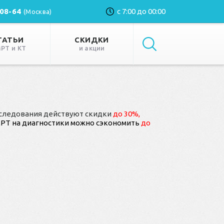
-08-64
с 7:00 до 00:00
(Москва)
ТАТЬИ
СКИДКИ
МРТ и КТ
и акции
бследования действуют скидки
до
30%,
МРТ на диагностики можно сэкономить
до