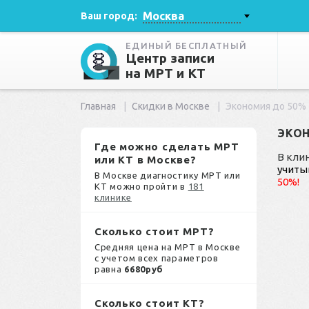
Москва
Ваш город:
ЕДИНЫЙ БЕСПЛАТНЫЙ
Центр записи
на МРТ и КТ
Главная
Скидки в Москве
Экономия до 50%
ЭКО
Где можно сделать МРТ
В кли
или КТ в Москве?
учиты
В Москве диагностику МРТ или
50%!
КТ можно пройти в
181
клинике
Сколько стоит МРТ?
Средняя цена на МРТ в Москве
с учетом всех параметров
равна
6680руб
Сколько стоит КТ?