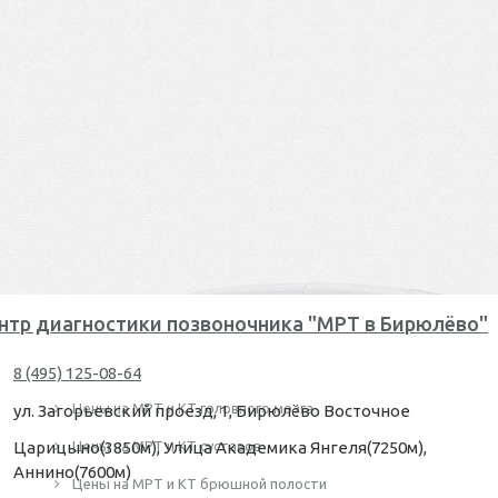
нтр диагностики позвоночника "МРТ в Бирюлёво"
8 (495) 125-08-64
Цены на МРТ и КТ головного мозга
ул. Загорьевский проезд, 1, Бирюлёво Восточное
Царицыно(3850м), Улица Академика Янгеля(7250м),
Цены на МРТ и КТ суставов
Аннино(7600м)
Цены на МРТ и КТ брюшной полости