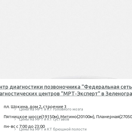
нтр диагностики позвоночника "Федеральная сеть
агностических центров "МРТ-Эксперт" в Зеленогр
пл. Шокина, дом 2, строение 3
Цены на МРТ и КТ головного мозга
Пятницкое шоссе(19150м), Митино(20100м), Планерная(2705
Цены на МРТ и КТ суставов
пн-вс с 7:00 до 23:00
Цены на МРТ и КТ брюшной полости