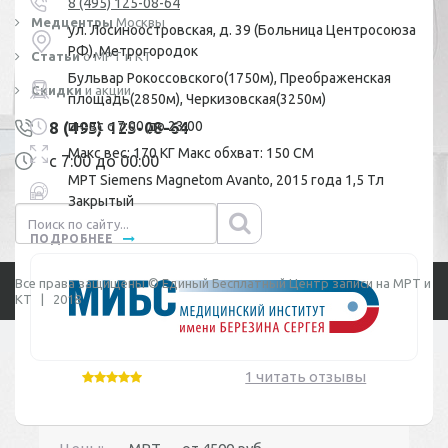
8 (495) 125-08-64
Медцентры
Москвы
ул. Лосиноостровская, д. 39 (Больница Центросоюза
РФ), Метрогородок
Статьи
о МРТ и КТ
Бульвар Рокоссовского(1750м), Преображенская
Скидки
и акции
площадь(2850м), Черкизовская(3250м)
пн-вс с 7:00 до 23:00
8 (495) 125-08-64
Макс вес: 170 КГ Макс обхват: 150 СМ
с 7:00 до 00:00
МРТ Siemens Magnetom Avanto, 2015 года 1,5 Тл
Закрытый
ПОДРОБНЕЕ
Все права защищены © Единый Бесплатный Центр записи на МРТ и
КТ | 2018
Ознакомтесь с условиями
Политики конфиденциальности
Публичной оферты
1 читать отзывы