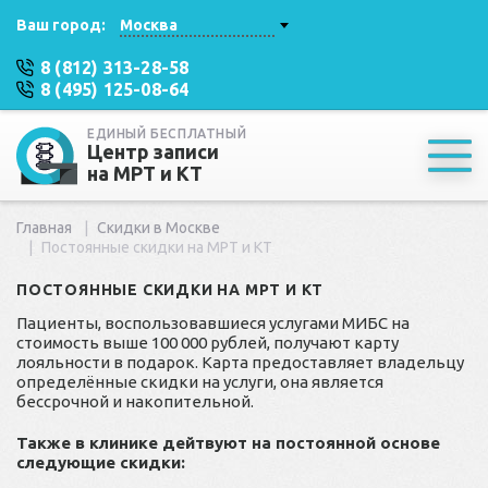
Ваш город:
Москва
8 (812) 313-28-58
8 (495) 125-08-64
ЕДИНЫЙ БЕСПЛАТНЫЙ
Центр записи
на МРТ и КТ
Главная
Скидки в Москве
Постоянные скидки на МРТ и КТ
ПОСТОЯННЫЕ СКИДКИ НА МРТ И КТ
Пациенты, воспользовавшиеся услугами МИБС на
стоимость выше 100 000 рублей, получают карту
лояльности в подарок. Карта предоставляет владельцу
определённые скидки на услуги, она является
бессрочной и накопительной.
Также в клинике дейтвуют на постоянной основе
следующие скидки: