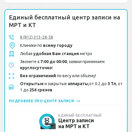
Единый бесплатный центр записи на
МРТ и КТ
8 (812) 313-28-58
Клиники по
всему городу
Любая
удобная Вам станция
метро
Звоните
с 7:00 до 00:00
, заявки принимаем
круглосуточно
!
Без ограничений
по весу или объему!
Открытые
и закрытые
аппараты
,от 0.2 до
3 Тл
, от
1 до
256 срезов
ПОДРОБНЕЕ ПРО ЦЕНТР ЗАПИСИ
ЕДИНЫЙ БЕСПЛАТНЫЙ
Центр записи
на МРТ и КТ