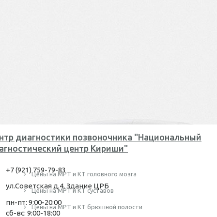
нтр диагностики позвоночника "Национальный
агностический центр Кириши"
+7 (921) 759-79-83
Цены на МРТ и КТ головного мозга
ул.Советская д.4, Здание ЦРБ
Цены на МРТ и КТ суставов
пн-пт: 9:00-20:00
Цены на МРТ и КТ брюшной полости
сб-вс: 9:00-18:00