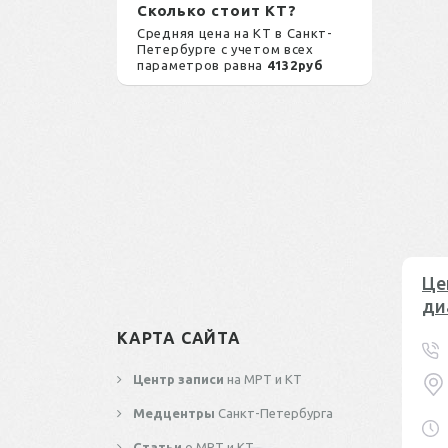
Сколько стоит КТ?
Средняя цена на КТ в Санкт-
Петербурге с учетом всех
параметров равна
4132руб
Це
ди
КАРТА САЙТА
Центр записи
на МРТ и КТ
Медцентры
Санкт-Петербурга
Статьи
о МРТ и КТ