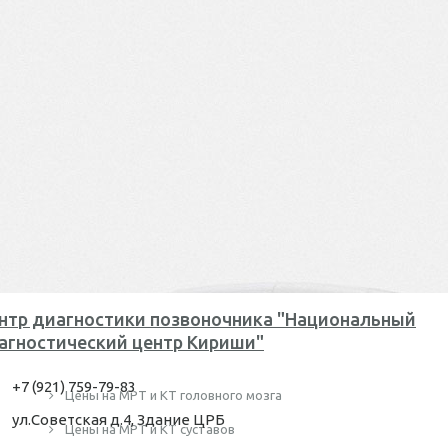
нтр диагностики позвоночника "Национальный
агностический центр Кириши"
+7 (921) 759-79-83
Цены на МРТ и КТ головного мозга
ул.Советская д.4, Здание ЦРБ
Цены на МРТ и КТ суставов