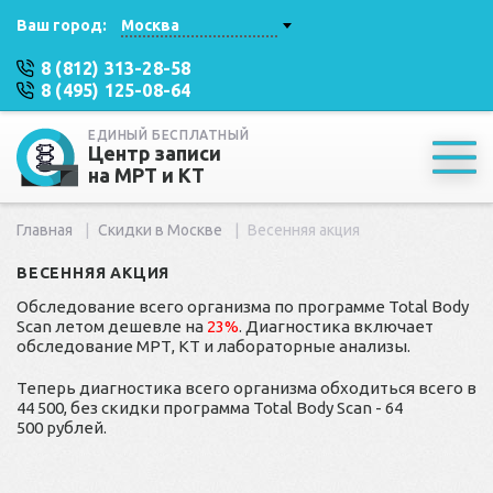
Ваш город:
Москва
8 (812) 313-28-58
8 (495) 125-08-64
ЕДИНЫЙ БЕСПЛАТНЫЙ
Центр записи
на МРТ и КТ
Главная
Скидки в Москве
Весенняя акция
ВЕСЕННЯЯ АКЦИЯ
Обследование всего организма по программе Total Body
Scan летом дешевле на
23%
. Диагностика включает
обследование МРТ, КТ и лабораторные анализы.
Теперь диагностика всего организма обходиться всего в
44 500, без скидки программа Total Body Scan - 64
500 рублей.