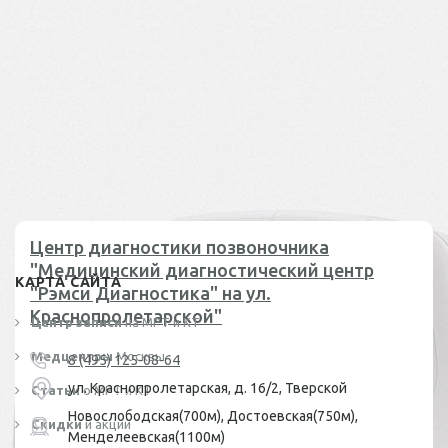
Центр диагностики позвоночника
"Медицинский диагностический центр
КАРТА САЙТА
"Рэмси Диагностика" на ул.
Краснопролетарской"
Центр записи
на МРТ и КТ
Медцентры
Москвы
8 (495) 125-08-64
ул. Краснопролетарская, д. 16/2, Тверской
Статьи
о МРТ и КТ
Новослободская(700м), Достоевская(750м),
Скидки
и акции
Менделеевская(1100м)